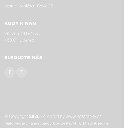
Čestné prohlášení Covid-19
KUDY K NÁM
Vítězná 1418/12a,
460 01 Liberec
SLEDUJTE NÁS
© Copyright
2026
- created by
www.ngstranky.cz
Tento web je chráněn pomocí Google ReCAPTCHA a platí pro něj