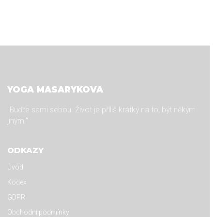
YOGA MASARYKOVA
"Buďte sami sebou. Život je příliš krátký na to, být někým
jiným."
ODKAZY
Úvod
Kodex
GDPR
Obchodní podmínky